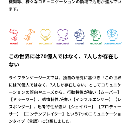
機関等、様々なコミュニケーションの領域で活用が進んでい
ます。
この世界には70億人ではなく、7人しか存在し
ない
ライフランゲージーズでは、
独自の研究に基づき
「
この世界
には70億人ではなく、7人しか存在しない
」
として
コミュニケ
ーションの傾向やニーズから、行動特性が強い【ムーバー
】
【
ドゥーワー
】
、感情特性が強い
【
インフルエンサー
】
【
レ
スポンダー
】
、思考特性が強い
【
シェイパー
】
【
プロデュー
サー
】
【
コンテンプレイター
】
という7つのコミュニケーショ
ンタイプ（言語）に分類しました。