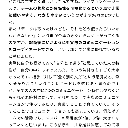
がこれまですごく難しかったんですね。ライフランゲージー
ズは、
チームの状態とか関係性を可視化するという点で非常
に使いやすく、わかりやすい
というのがまず魅力の1つでし
た。
また「データは取ったけれども、それをどう使ったらいいか
わからない…」という声が企業の方々からよく上がってくる
のですが、
診断後にいかようにも実際のコミュニケーション
をコーディネートできる
。という部分で非常に優れているな
と感じました。
実際に自分も受けてみて“自分とは違う”と思っていた人の特
性が、自分の中にもあったんだ。という気付きもすごく大き
かったです。相手に対して“全く別の人だ”という感覚だと、深
く分かり合うということにハードルを感じると思うのです
が、全ての人の中に7つのコミュニケーション特性は少なくと
もそれぞれ絶対にあって、それを見つけて実際のコミュニケ
ーションで使ってみたり、意識することで育てていく。そう
することでコミュニケーションIQも高まっていき、例えばチ
ームでの活動でも、メンバーの満足度が2倍、3倍に大きくな
っていくと思います。この診断ツールを是非体感してみてほ