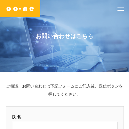
お
問
い
合
わ
せ
は
こ
ち
ら
ご相談、お問い合わせは下記フォームにご記入後、送信ボタンを
押してください。
氏名