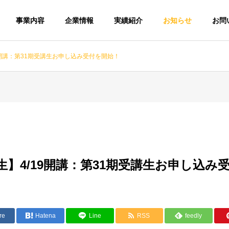
事業内容
企業情報
実績紹介
お知らせ
お問
19開講：第31期受講生お申し込み受付を開始！
期生】4/19開講：第31期受講生お申し込み
re
Hatena
Line
RSS
feedly