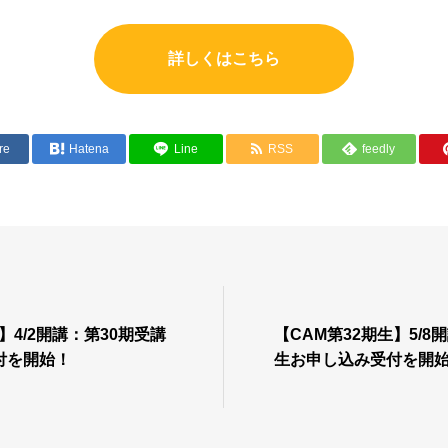
詳しくはこちら
re
Hatena
Line
RSS
feedly
】4/2開講：第30期受講
【CAM第32期生】5/8
付を開始！
生お申し込み受付を開