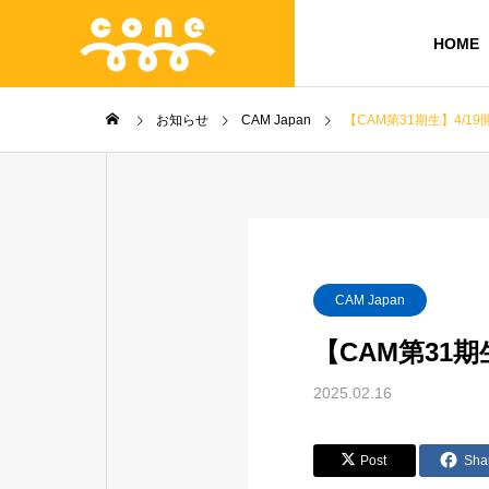
HOME
お知らせ
CAM Japan
【CAM第31期生】4/
CAM Japan
【CAM第31
2025.02.16
Post
Sha