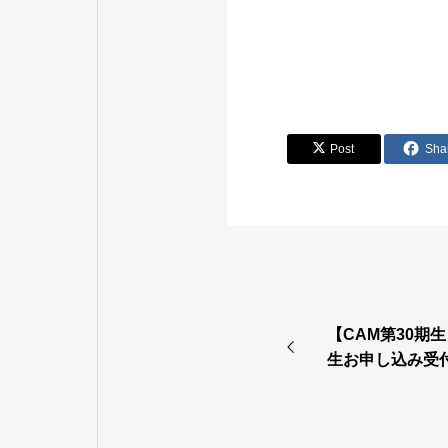
Post
Sha
【CAM第30期生
生お申し込み受