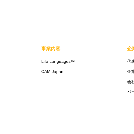
事業内容
企
Life Languages™
代
CAM Japan
企
会
パ